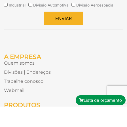
Quais
Industrial
Divisão Automotiva
Divisão Aeroespacial
tipos
de
ENVIAR
conteúdo
Alternative:
gostaria
de
receber?
A EMPRESA
Quem somos
Divisões | Endereços
Trabalhe conosco
Webmail
Lista de orçamento
PRODUTOS
Todos os produtos
Aeroespacial