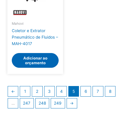
Mahovi
Coletor e Extrator
Pneumático de Fluidos –
MAH-4017
Adicionar ao
orçamento
←
1
2
3
4
5
6
7
8
…
247
248
249
→