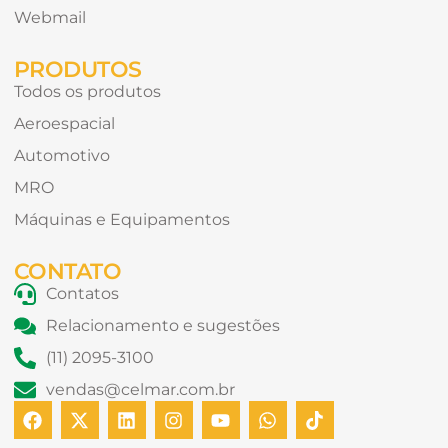
Webmail
PRODUTOS
Todos os produtos
Aeroespacial
Automotivo
MRO
Máquinas e Equipamentos
CONTATO
Contatos
Relacionamento e sugestões
(11) 2095-3100
vendas@celmar.com.br
F
X
L
I
Y
W
T
a
-
i
n
o
h
i
c
t
n
s
u
a
k