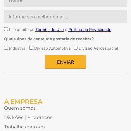
Email
Aceite
Li e aceito os
Termos de Uso
e
Política de Privacidade
.
Quais tipos de conteúdo gostaria de receber?
Quais
Industrial
Divisão Automotiva
Divisão Aeroespacial
tipos
de
ENVIAR
conteúdo
Alternative:
gostaria
de
receber?
A EMPRESA
Quem somos
Divisões | Endereços
Trabalhe conosco