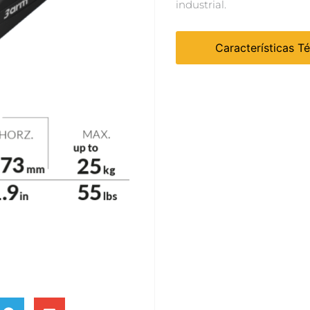
industrial.
Características T