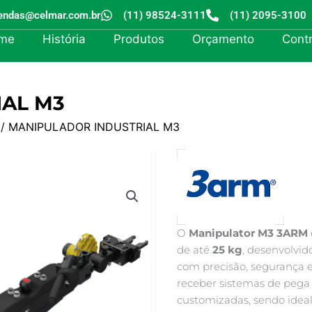
endas@celmar.com.br
(11) 98524-3111
(11) 2095-3100
me
História
Produtos
Orçamento
Cont
AL M3
/ MANIPULADOR INDUSTRIAL M3
O
Manipulator M3 3ARM
de até
25 kg
, desenvolvid
com precisão, segurança 
receber sistemas de pega 
customizadas, sendo idea