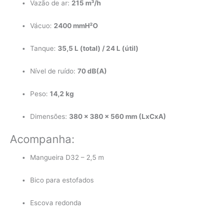
Vazão de ar:
215 m³/h
Vácuo:
2400 mmH²O
Tanque:
35,5 L (total) / 24 L (útil)
Nível de ruído:
70 dB(A)
Peso:
14,2 kg
Dimensões:
380 x 380 x 560 mm (LxCxA)
Acompanha:
Mangueira D32 – 2,5 m
Bico para estofados
Escova redonda