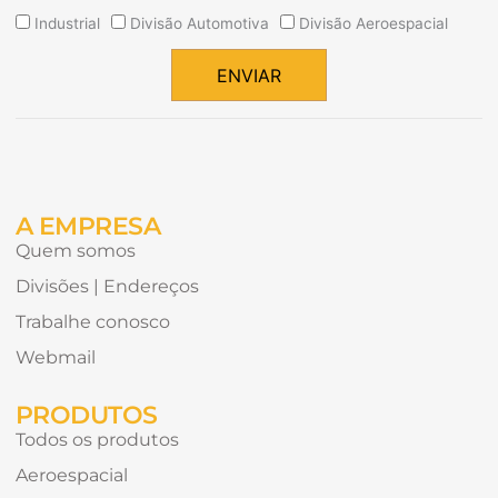
Quais
Industrial
Divisão Automotiva
Divisão Aeroespacial
tipos
de
ENVIAR
conteúdo
Alternative:
gostaria
de
receber?
A EMPRESA
Quem somos
Divisões | Endereços
Trabalhe conosco
Webmail
PRODUTOS
Todos os produtos
Aeroespacial