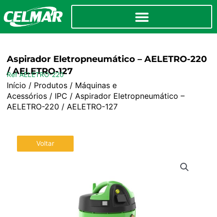
Aspirador Eletropneumático – AELETRO-220
/ AELETRO-127
Ref AELETRO-220
Início
/
Produtos
/
Máquinas e
Acessórios
/
IPC
/ Aspirador Eletropneumático –
AELETRO-220 / AELETRO-127
Voltar