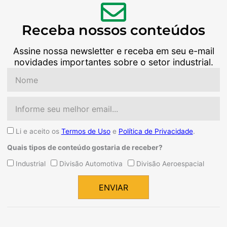
Receba nossos conteúdos
Assine nossa newsletter e receba em seu e-mail
novidades importantes sobre o setor industrial.
Nome
Email
Aceite
Li e aceito os
Termos de Uso
e
Política de Privacidade
.
Quais tipos de conteúdo gostaria de receber?
Quais
Industrial
Divisão Automotiva
Divisão Aeroespacial
tipos
de
ENVIAR
conteúdo
Alternative:
gostaria
de