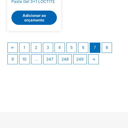
Pasta Gel 3×1 LOCTITE
Adicionar ao
orçamento
←
1
2
3
4
5
6
7
8
9
10
…
247
248
249
→