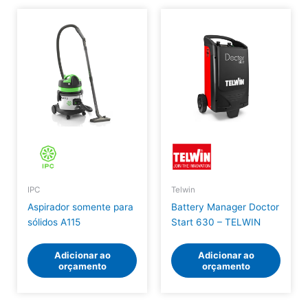
IPC
Telwin
Aspirador somente para
Battery Manager Doctor
sólidos A115
Start 630 – TELWIN
Adicionar ao
Adicionar ao
orçamento
orçamento