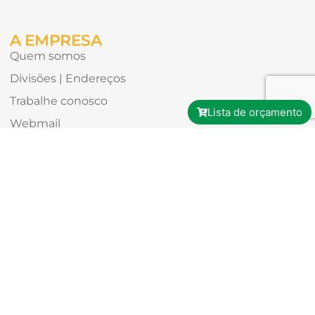
receber?
A EMPRESA
Quem somos
Divisões | Endereços
Trabalhe conosco
Lista de orçamento
Webmail
PRODUTOS
Todos os produtos
Aeroespacial
Automotivo
MRO
Máquinas e Equipamentos
CONTATO