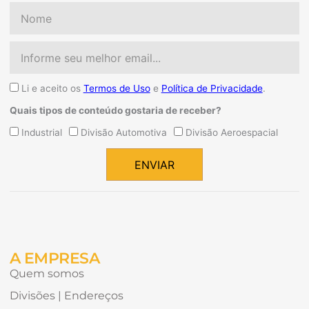
Nome
Email
Aceite
Li e aceito os
Termos de Uso
e
Política de Privacidade
.
Quais tipos de conteúdo gostaria de receber?
Quais
Industrial
Divisão Automotiva
Divisão Aeroespacial
tipos
de
ENVIAR
conteúdo
Alternative:
gostaria
de
receber?
A EMPRESA
Quem somos
Divisões | Endereços