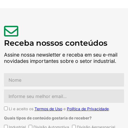
Receba nossos conteúdos
Assine nossa newsletter e receba em seu e-mail
novidades importantes sobre o setor industrial.
Nome
Email
Aceite
Li e aceito os
Termos de Uso
e
Política de Privacidade
.
Quais tipos de conteúdo gostaria de receber?
Quais
Industrial
Divisão Automotiva
Divisão Aeroespacial