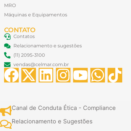
MRO
Máquinas e Equipamentos
CONTATO
Contatos
Relacionamento e sugestões
(11) 2095-3100
vendas@celmar.com.br
F
X
L
I
Y
W
T
a
-
i
n
o
h
i
c
t
n
s
u
a
k
Canal de Conduta Ética - Compliance
e
w
k
t
t
t
t
Relacionamento e Sugestões