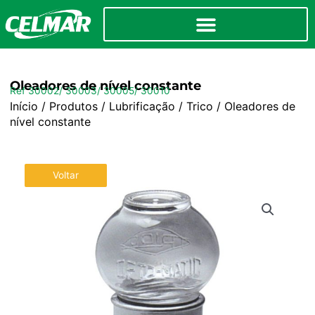
Oleadores de nível constante
Ref 30002/ 30003/ 30005/ 30010
Início
/
Produtos
/
Lubrificação
/
Trico
/ Oleadores de
nível constante
Voltar