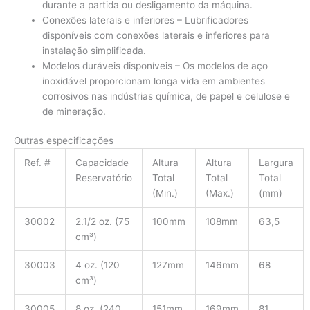
durante a partida ou desligamento da máquina.
Conexões laterais e inferiores – Lubrificadores
disponíveis com conexões laterais e inferiores para
instalação simplificada.
Modelos duráveis ​​disponíveis – Os modelos de aço
inoxidável proporcionam longa vida em ambientes
corrosivos nas indústrias química, de papel e celulose e
de mineração.
Outras especificações
Ref. #
Capacidade
Altura
Altura
Largura
Reservatório
Total
Total
Total
(Min.)
(Max.)
(mm)
30002
2.1/2 oz. (75
100mm
108mm
63,5
cm³)
30003
4 oz. (120
127mm
146mm
68
cm³)
30005
8 oz. (240
151mm
169mm
81