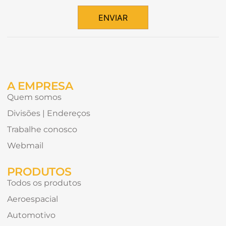
tipos
de
ENVIAR
conteúdo
Alternative:
gostaria
de
receber?
A EMPRESA
Quem somos
Divisões | Endereços
Trabalhe conosco
Webmail
PRODUTOS
Todos os produtos
Aeroespacial
Automotivo