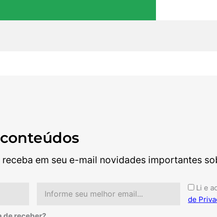
 conteúdos
 receba em seu e-mail novidades importantes sobr
Email
Aceite
Li e a
de Priva
a de receber?