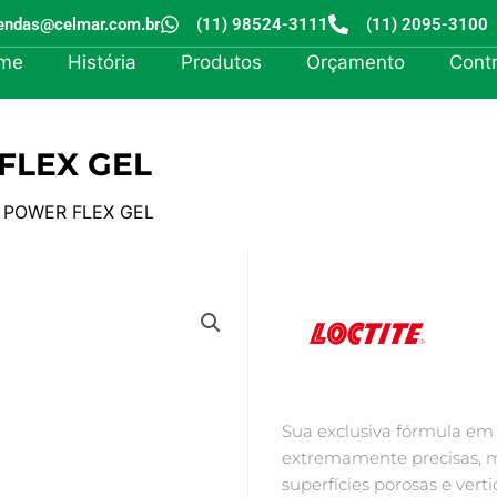
endas@celmar.com.br
(11) 98524-3111
(11) 2095-3100
me
História
Produtos
Orçamento
Cont
FLEX GEL
 POWER FLEX GEL
Sua exclusiva fórmula em 
extremamente precisas, me
superfícies porosas e vertic