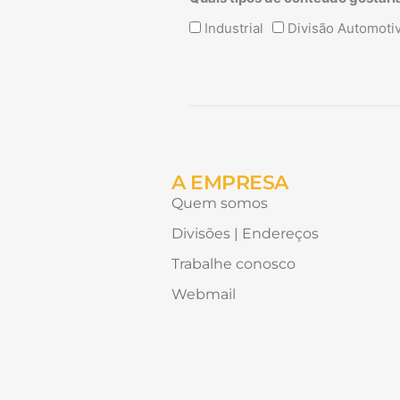
Quais
Industrial
Divisão Automoti
tipos
de
conteúdo
Alternative:
gostaria
de
receber?
A EMPRESA
Quem somos
Divisões | Endereços
Trabalhe conosco
Webmail