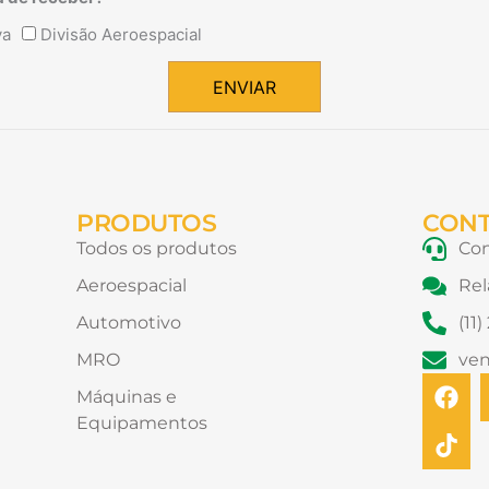
va
Divisão Aeroespacial
ENVIAR
PRODUTOS
CON
Todos os produtos
Con
Aeroespacial
Rel
Automotivo
(11
MRO
ve
F
T
Máquinas e
a
i
Equipamentos
c
k
e
t
b
o