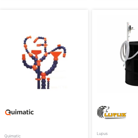
Lupus
Quimatic