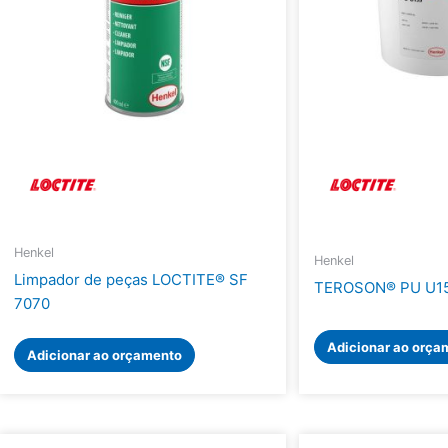
Henkel
Henkel
Limpador de peças LOCTITE® SF
TEROSON® PU U1
7070
Adicionar ao orça
Adicionar ao orçamento