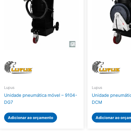
Lupus
Lupus
Unidade pneumática móvel – 9104-
Unidade pneumátic
DG7
DCM
Adicionar ao orçamento
Adicionar ao orça