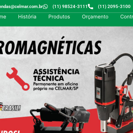
endas@celmar.com.br
(11) 98524-3111
(11) 2095-3100
me
História
Produtos
Orçamento
Cont