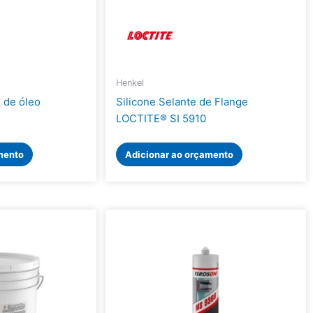
Henkel
 de óleo
Silicone Selante de Flange
LOCTITE® SI 5910
mento
Adicionar ao orçamento