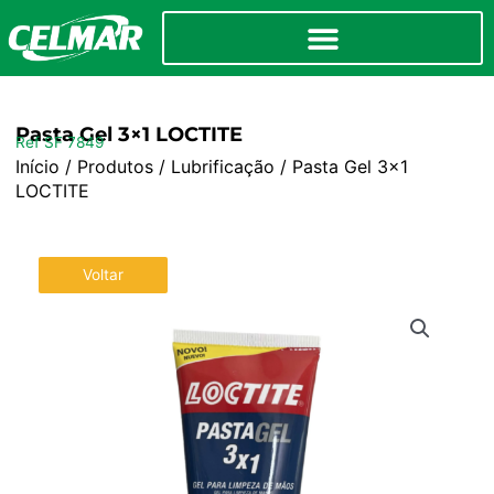
Pasta Gel 3×1 LOCTITE
Ref SF 7849
Início
/
Produtos
/
Lubrificação
/ Pasta Gel 3×1
LOCTITE
Voltar