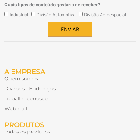
Quais tipos de conteúdo gostaria de receber?
Quais
Industrial
Divisão Automotiva
Divisão Aeroespacial
tipos
de
ENVIAR
conteúdo
Alternative:
gostaria
de
receber?
A EMPRESA
Quem somos
Divisões | Endereços
Trabalhe conosco
Webmail
PRODUTOS
Todos os produtos