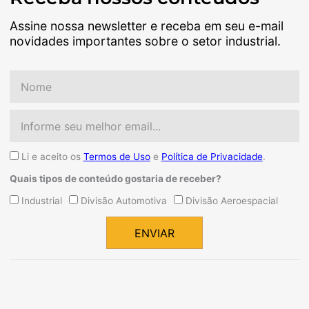
Assine nossa newsletter e receba em seu e-mail
novidades importantes sobre o setor industrial.
Nome
Email
Aceite
Li e aceito os
Termos de Uso
e
Política de Privacidade
.
Quais tipos de conteúdo gostaria de receber?
Quais
Industrial
Divisão Automotiva
Divisão Aeroespacial
tipos
de
ENVIAR
conteúdo
Alternative:
gostaria
de
receber?