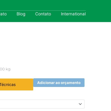
rato
Blog
Contato
International
000 kg
Adicionar ao orçamento
 Técnicas