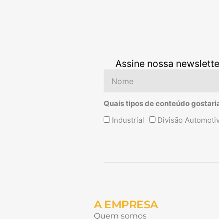
Assine nossa newslette
Nome
Quais tipos de conteúdo gostari
Quais
Industrial
Divisão Automoti
tipos
de
conteúdo
Alternative:
gostaria
de
receber?
A EMPRESA
Quem somos