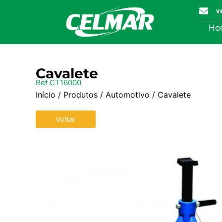
v
Ho
Cavalete
Ref CT16000
Início
/
Produtos
/
Automotivo
/ Cavalete
Voltar