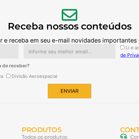
Receba nossos conteúdos
r e receba em seu e-mail novidades importantes so
Email
Aceite
Li e a
de Priva
a de receber?
va
Divisão Aeroespacial
ENVIAR
PRODUTOS
CON
Todos os produtos
Con