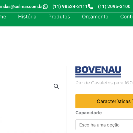
endas@celmar.com.br
(11) 98524-3111
(11) 2095-3100
me
História
Produtos
Orçamento
Cont
Par de Cavaletes para 16.
Características
Cavalete
Capacidade
quantidade