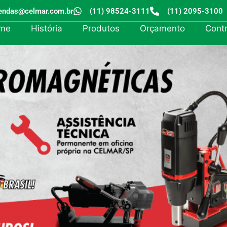
endas@celmar.com.br
(11) 98524-3111
(11) 2095-3100
me
História
Produtos
Orçamento
Cont