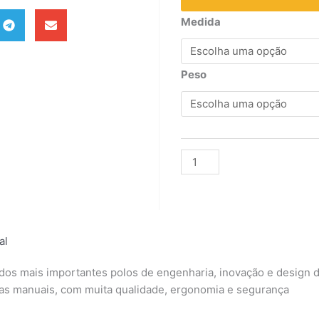
CHAVE
Medida
FIXA
(6X7)
quantidade
Peso
Alternative:
al
dos mais importantes polos de engenharia, inovação e design d
tas manuais, com muita qualidade, ergonomia e segurança