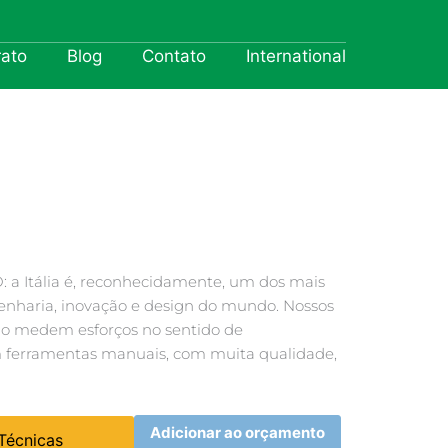
rato
Blog
Contato
International
a Itália é, reconhecidamente, um dos mais
enharia, inovação e design do mundo. Nossos
 não medem esforços no sentido de
 ferramentas manuais, com muita qualidade,
Adicionar ao orçamento
 Técnicas