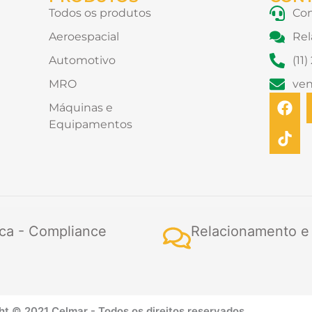
Todos os produtos
Con
Aeroespacial
Rel
Automotivo
(11
MRO
ve
F
T
Máquinas e
a
i
Equipamentos
c
k
e
t
b
o
o
k
o
k
ca - Compliance
Relacionamento e
ht © 2021 Celmar - Todos os direitos reservados.