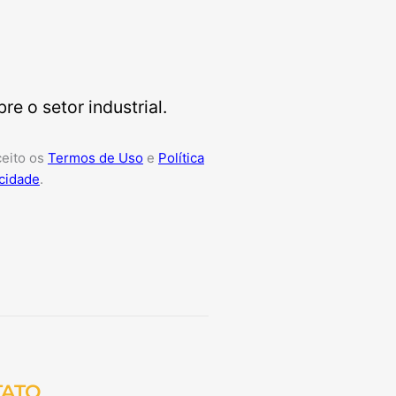
e o setor industrial.
ceito os
Termos de Uso
e
Política
cidade
.
TATO