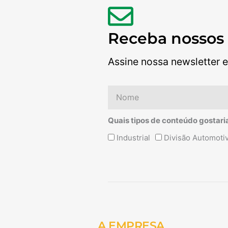
Receba nossos
Assine nossa newsletter e
Nome
Quais tipos de conteúdo gostari
Quais
Industrial
Divisão Automoti
tipos
de
conteúdo
Alternative:
gostaria
de
receber?
A EMPRESA