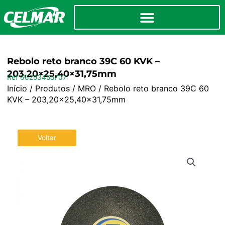
Rebolo reto branco 39C 60 KVK –
203,20×25,40×31,75mm
Ref 66253455707
Início
/
Produtos
/
MRO
/ Rebolo reto branco 39C 60
KVK – 203,20×25,40×31,75mm
Voltar