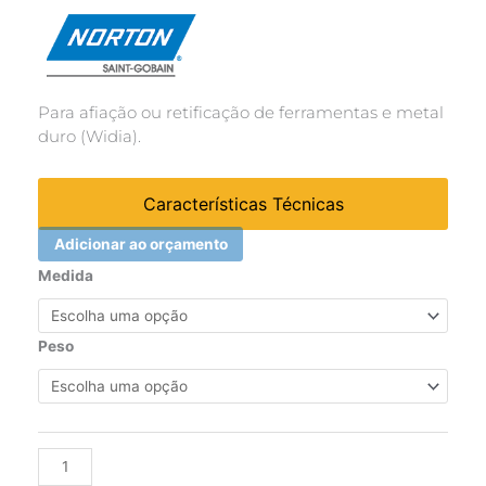
Para afiação ou retificação de ferramentas e metal
duro (Widia).
Características Técnicas
Adicionar ao orçamento
Rebolo
Medida
reto
branco
39C
Peso
60
KVK
-
203,20x25,40x31,75mm
Alternative:
quantidade