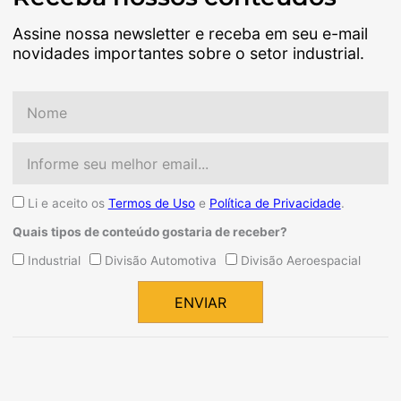
Assine nossa newsletter e receba em seu e-mail
novidades importantes sobre o setor industrial.
Nome
Email
Aceite
Li e aceito os
Termos de Uso
e
Política de Privacidade
.
Quais tipos de conteúdo gostaria de receber?
Quais
Industrial
Divisão Automotiva
Divisão Aeroespacial
tipos
de
ENVIAR
conteúdo
Alternative:
gostaria
de
receber?