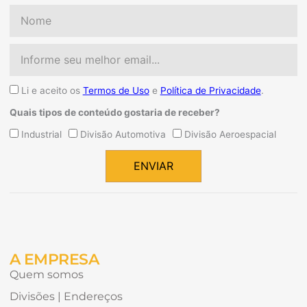
Nome
Email
Aceite
Li e aceito os
Termos de Uso
e
Política de Privacidade
.
Quais tipos de conteúdo gostaria de receber?
Quais
Industrial
Divisão Automotiva
Divisão Aeroespacial
tipos
de
ENVIAR
conteúdo
Alternative:
gostaria
de
receber?
A EMPRESA
Quem somos
Divisões | Endereços