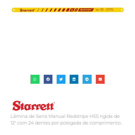
Lâmina de Serra Manual Redstripe HSS rigida de
12″ com 24 dentes por polegada de comprimento.