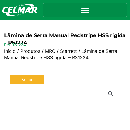
Lâmina de Serra Manual Redstripe HSS rigida
– RS1224
Ref RS1224
Início
/
Produtos
/
MRO
/
Starrett
/ Lâmina de Serra
Manual Redstripe HSS rigida – RS1224
Voltar