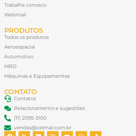
Trabalhe conosco
Webmail
PRODUTOS
Todos os produtos
Aeroespacial
Automotivo
MRO
Máquinas e Equipamentos
CONTATO
Contatos
Relacionamento e sugestões
(11) 2095-3100
vendas@celmar.com.br
F
X
L
I
Y
W
T