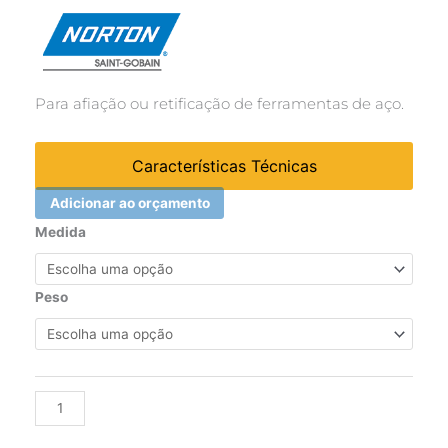
Para afiação ou retificação de ferramentas de aço.
Características Técnicas
Adicionar ao orçamento
Rebolo
Medida
reto
branco
38A
Peso
60
KVS
-
152,4x19,0x31,75mm
Alternative:
quantidade