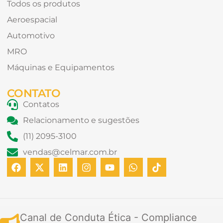
Todos os produtos
Aeroespacial
Automotivo
MRO
Máquinas e Equipamentos
CONTATO
Contatos
Relacionamento e sugestões
(11) 2095-3100
vendas@celmar.com.br
F
X
L
I
Y
W
T
a
-
i
n
o
h
i
c
t
n
s
u
a
k
e
w
k
t
t
t
t
b
i
e
a
u
s
o
o
t
d
g
b
a
k
Canal de Conduta Ética - Compliance
o
t
i
r
e
p