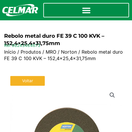
Rebolo metal duro FE 39 C 100 KVK –
152,4×25,4×31,75mm
Ref 66243464673
Início
/
Produtos
/
MRO
/
Norton
/ Rebolo metal duro
FE 39 C 100 KVK – 152,4×25,4×31,75mm
Voltar