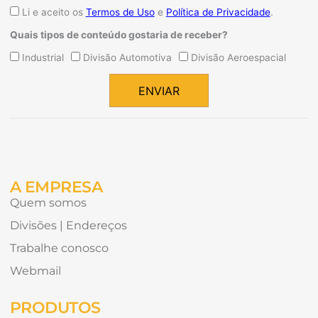
Aceite
Li e aceito os
Termos de Uso
e
Política de Privacidade
.
Quais tipos de conteúdo gostaria de receber?
Quais
Industrial
Divisão Automotiva
Divisão Aeroespacial
tipos
de
ENVIAR
conteúdo
Alternative:
gostaria
de
receber?
A EMPRESA
Quem somos
Divisões | Endereços
Trabalhe conosco
Webmail
PRODUTOS