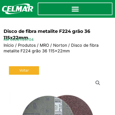
Disco de fibra metalite F224 grão 36
115x22mm
Ref 66261199704
Início
/
Produtos
/
MRO
/
Norton
/ Disco de fibra
metalite F224 grão 36 115x22mm
Voltar