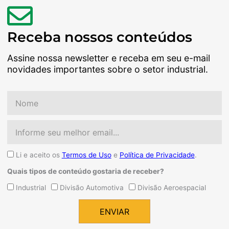
Receba nossos conteúdos
Assine nossa newsletter e receba em seu e-mail
novidades importantes sobre o setor industrial.
Nome
Email
Aceite
Li e aceito os
Termos de Uso
e
Política de Privacidade
.
Quais tipos de conteúdo gostaria de receber?
Quais
Industrial
Divisão Automotiva
Divisão Aeroespacial
tipos
de
ENVIAR
conteúdo