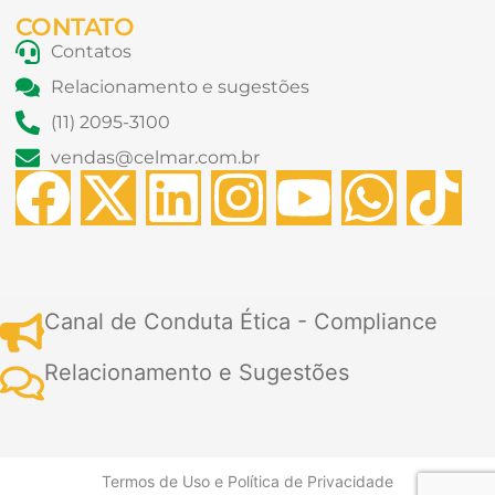
CONTATO
Contatos
Relacionamento e sugestões
(11) 2095-3100
vendas@celmar.com.br
F
X
L
I
Y
W
T
a
-
i
n
o
h
i
c
t
n
s
u
a
k
Canal de Conduta Ética - Compliance
e
w
k
t
t
t
t
Relacionamento e Sugestões
b
i
e
a
u
s
o
o
t
d
g
b
a
k
Termos de Uso
e
Política de Privacidade