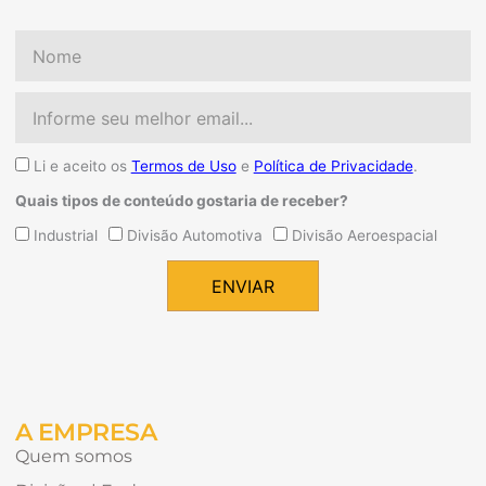
Nome
Email
Aceite
Li e aceito os
Termos de Uso
e
Política de Privacidade
.
Quais tipos de conteúdo gostaria de receber?
Quais
Industrial
Divisão Automotiva
Divisão Aeroespacial
tipos
de
ENVIAR
conteúdo
Alternative:
gostaria
de
receber?
A EMPRESA
Quem somos