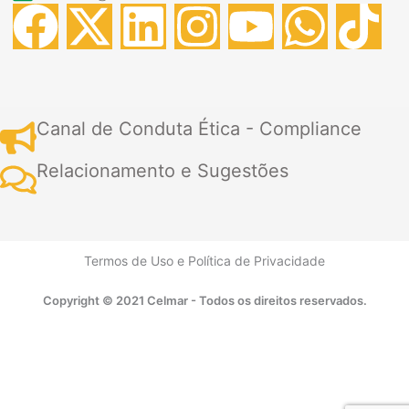
F
X
L
I
Y
W
T
a
-
i
n
o
h
i
c
t
n
s
u
a
k
Canal de Conduta Ética - Compliance
e
w
k
t
t
t
t
Relacionamento e Sugestões
b
i
e
a
u
s
o
o
t
d
g
b
a
k
Termos de Uso
e
Política de Privacidade
o
t
i
r
e
p
Copyright © 2021 Celmar - Todos os direitos reservados.
k
e
n
a
p
r
m