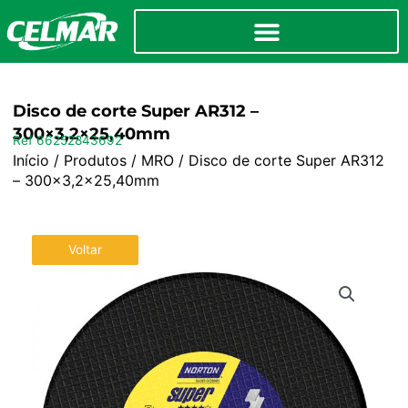
Disco de corte Super AR312 –
300×3,2×25,40mm
Ref 66252843692
Início
/
Produtos
/
MRO
/ Disco de corte Super AR312
– 300×3,2×25,40mm
Voltar