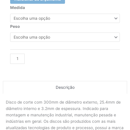
Disco
Medida
de
corte
Super
Peso
AR312
-
300x3,2x25,40mm
quantidade
Alternative:
Descrição
Disco de corte com 300mm de diâmetro externo, 25.4mm de
diâmetro interno e 3.2mm de espessura. Indicado para
montagem e manutenção industrial, manutenção pesada e
indústrias em geral. Os discos são produzidos com as mais
atualizadas tecnologias de produto e processo, possui a marca