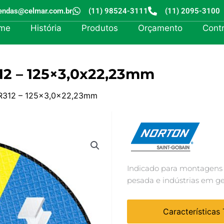
endas@celmar.com.br
(11) 98524-3111
(11) 2095-3100
me
História
Produtos
Orçamento
Cont
12 – 125×3,0x22,23mm
AR312 – 125×3,0x22,23mm
Indicado para montagens
pesada e indústrias em ge
Características