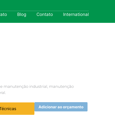
rato
Blog
Contato
International
 e manutenção industrial, manutenção
ral.
Adicionar ao orçamento
 Técnicas