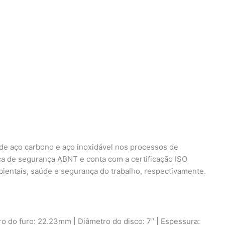
de aço carbono e aço inoxidável nos processos de
ca de segurança ABNT e conta com a certificação ISO
ientais, saúde e segurança do trabalho, respectivamente.
o do furo: 22.23mm | Diâmetro do disco: 7″ | Espessura: