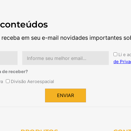
 conteúdos
 receba em seu e-mail novidades importantes sobr
Email
Aceite
Li e a
de Priva
a de receber?
va
Divisão Aeroespacial
ENVIAR