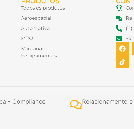
PRODUTOS
CON
Todos os produtos
Con
Aeroespacial
Rel
Automotivo
(11
MRO
ve
F
T
Máquinas e
a
i
Equipamentos
c
k
e
t
b
o
o
k
o
k
ca - Compliance
Relacionamento e