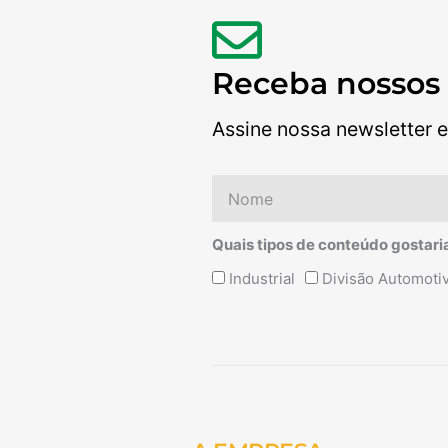
Receba nossos
Assine nossa newsletter e
Nome
Quais tipos de conteúdo gostari
Quais
Industrial
Divisão Automoti
tipos
de
conteúdo
Alternative:
gostaria
de
receber?