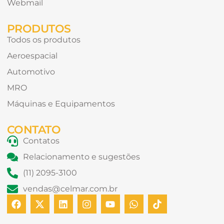
Webmail
PRODUTOS
Todos os produtos
Aeroespacial
Automotivo
MRO
Máquinas e Equipamentos
CONTATO
Contatos
Relacionamento e sugestões
(11) 2095-3100
vendas@celmar.com.br
F
X
L
I
Y
W
T
a
-
i
n
o
h
i
c
t
n
s
u
a
k