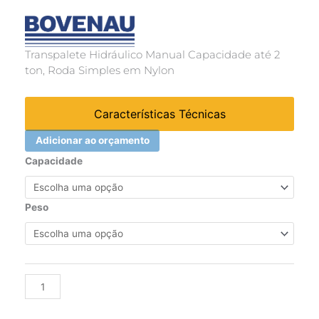
Transpalete Hidráulico Manual Capacidade até 2
ton, Roda Simples em Nylon
Características Técnicas
Adicionar ao orçamento
Transpalete
Capacidade
Manual
quantidade
Peso
Alternative: