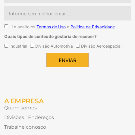
Email
Aceite
Li e aceito os
Termos de Uso
e
Política de Privacidade
.
Quais tipos de conteúdo gostaria de receber?
Quais
Industrial
Divisão Automotiva
Divisão Aeroespacial
tipos
de
ENVIAR
conteúdo
Alternative:
gostaria
de
receber?
A EMPRESA
Quem somos
Divisões | Endereços
Trabalhe conosco