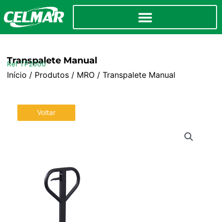
Transpalete Manual
Ref TP2000
Início
/
Produtos
/
MRO
/ Transpalete Manual
Voltar