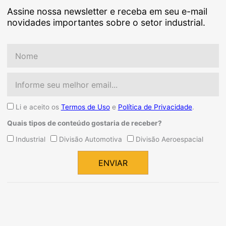
Assine nossa newsletter e receba em seu e-mail
novidades importantes sobre o setor industrial.
Nome
Email
Aceite
Li e aceito os
Termos de Uso
e
Política de Privacidade
.
Quais tipos de conteúdo gostaria de receber?
Quais
Industrial
Divisão Automotiva
Divisão Aeroespacial
tipos
de
ENVIAR
conteúdo
Alternative:
gostaria
de
receber?