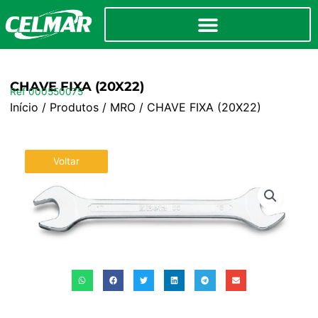
CHAVE FIXA (20X22)
Ref 000550075
Início
/
Produtos
/
MRO
/ CHAVE FIXA (20X22)
Voltar