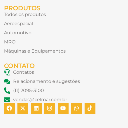
PRODUTOS
Todos os produtos
Aeroespacial
Automotivo
MRO
Máquinas e Equipamentos
CONTATO
Contatos
Relacionamento e sugestões
(11) 2095-3100
vendas@celmar.com.br
F
X
L
I
Y
W
T
a
-
i
n
o
h
i
c
t
n
s
u
a
k
e
w
k
t
t
t
t
b
i
e
a
u
s
o