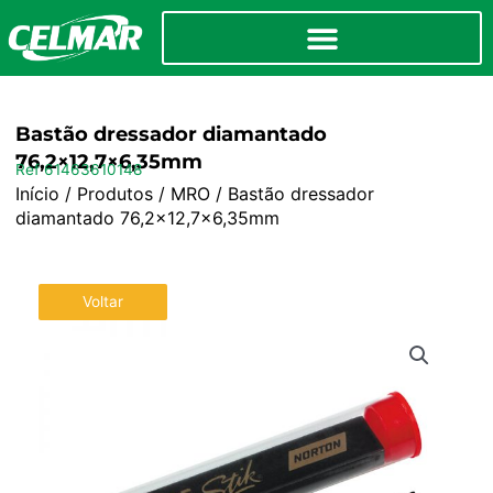
Bastão dressador diamantado
76,2×12,7×6,35mm
Ref 61463610148
Início
/
Produtos
/
MRO
/ Bastão dressador
diamantado 76,2×12,7×6,35mm
Voltar