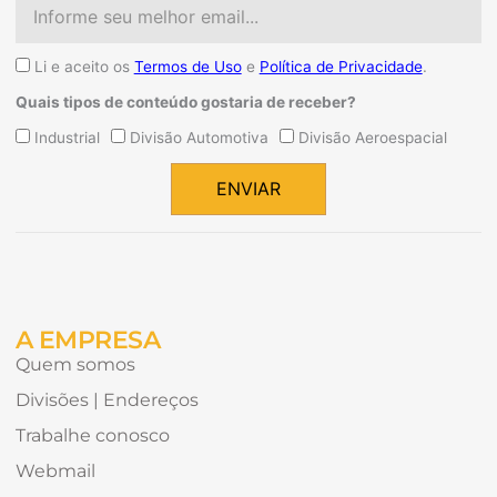
Email
Aceite
Li e aceito os
Termos de Uso
e
Política de Privacidade
.
Quais tipos de conteúdo gostaria de receber?
Quais
Industrial
Divisão Automotiva
Divisão Aeroespacial
tipos
de
ENVIAR
conteúdo
Alternative:
gostaria
de
receber?
A EMPRESA
Quem somos
Divisões | Endereços
Trabalhe conosco
Webmail