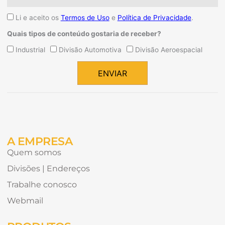
Aceite
Li e aceito os
Termos de Uso
e
Política de Privacidade
.
Quais tipos de conteúdo gostaria de receber?
Quais
Industrial
Divisão Automotiva
Divisão Aeroespacial
tipos
de
ENVIAR
conteúdo
Alternative:
gostaria
de
receber?
A EMPRESA
Quem somos
Divisões | Endereços
Trabalhe conosco
Webmail