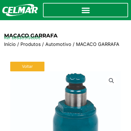
MACACO GARRAFA
Ref b69a05f9eb66
Início
/
Produtos
/
Automotivo
/ MACACO GARRAFA
Voltar