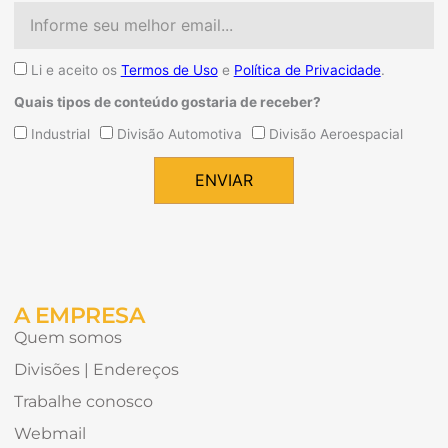
Email
Aceite
Li e aceito os
Termos de Uso
e
Política de Privacidade
.
Quais tipos de conteúdo gostaria de receber?
Quais
Industrial
Divisão Automotiva
Divisão Aeroespacial
tipos
de
ENVIAR
conteúdo
Alternative:
gostaria
de
receber?
A EMPRESA
Quem somos
Divisões | Endereços
Trabalhe conosco
Webmail