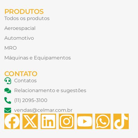
PRODUTOS
Todos os produtos
Aeroespacial
Automotivo
MRO
Máquinas e Equipamentos
CONTATO
Contatos
Relacionamento e sugestões
(11) 2095-3100
vendas@celmar.com.br
F
X
L
I
Y
W
T
a
-
i
n
o
h
i