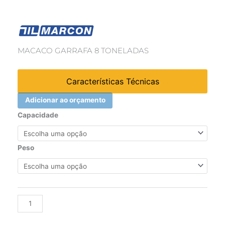
MACACO GARRAFA 8 TONELADAS
Características Técnicas
Adicionar ao orçamento
MACACO
Capacidade
GARRAFA
quantidade
Peso
Alternative: