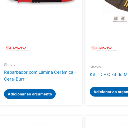
Shaviv
Shaviv
Rebarbador com Lâmina Cerâmica –
Kit TD – O kit do 
Cera-Burr
Adicionar ao orça
Adicionar ao orçamento