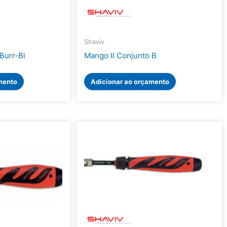
Shaviv
Burr-Bi
Mango II Conjunto B
mento
Adicionar ao orçamento