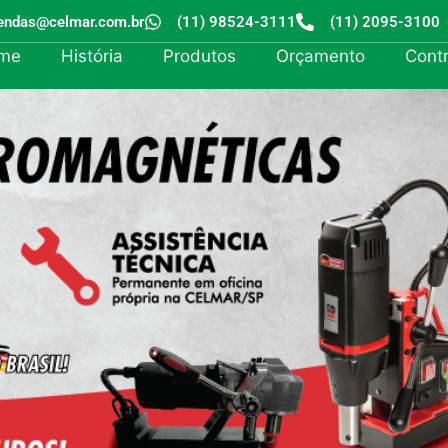
endas@celmar.com.br
(11) 98524-3111
(11) 2095-3100
me
História
Produtos
Orçamento
Cont