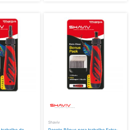
Shaviv
 trabalho de
Pacote Bônus para trabalho Extra-