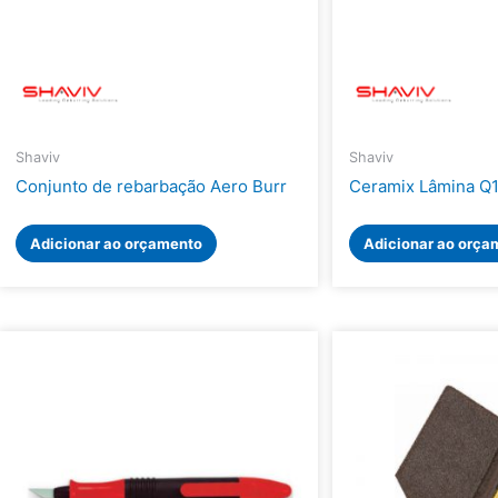
Shaviv
Shaviv
Conjunto de rebarbação Aero Burr
Ceramix Lâmina Q
Adicionar ao orçamento
Adicionar ao orça