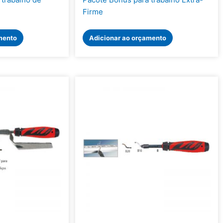
Firme
mento
Adicionar ao orçamento