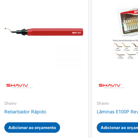
Shaviv
Shaviv
Rebarbador Rápido
Lâminas E100P Rev
Adicionar ao orçamento
Adicionar ao orça