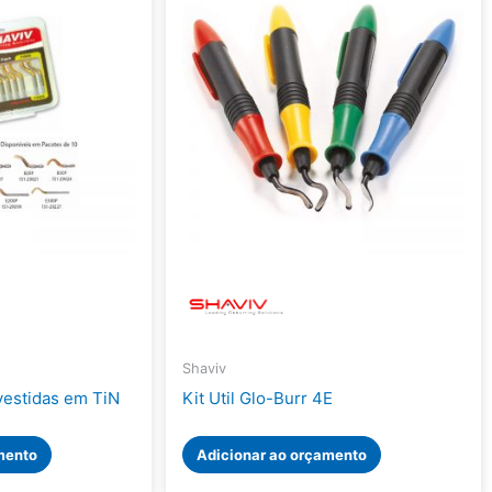
Shaviv
estidas em TiN
Kit Util Glo-Burr 4E
mento
Adicionar ao orçamento