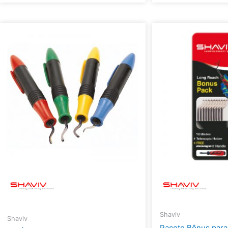
Shaviv
Shaviv
Pacote Bônus para