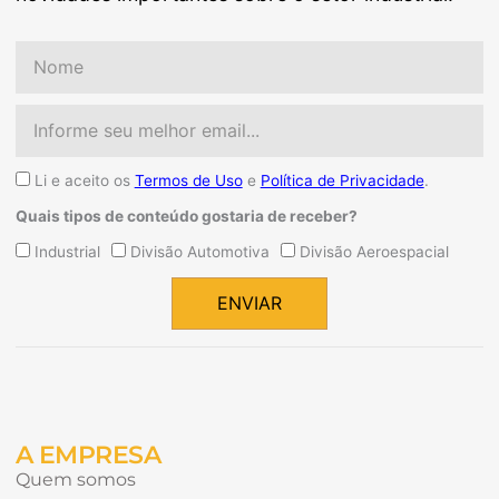
Nome
Email
Aceite
Li e aceito os
Termos de Uso
e
Política de Privacidade
.
Quais tipos de conteúdo gostaria de receber?
Quais
Industrial
Divisão Automotiva
Divisão Aeroespacial
tipos
de
ENVIAR
conteúdo
Alternative:
gostaria
de
receber?
A EMPRESA
Quem somos