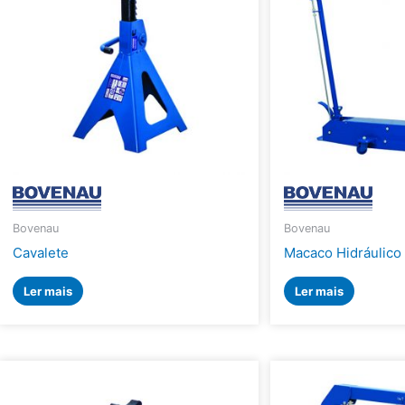
Bovenau
Bovenau
Cavalete
Macaco Hidráulico
Ler mais
Ler mais