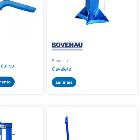
Bovenau
ráulico
Cavalete
mento
Ler mais