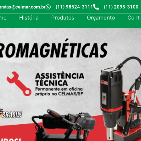
endas@celmar.com.br
(11) 98524-3111
(11) 2095-3100
me
História
Produtos
Orçamento
Cont