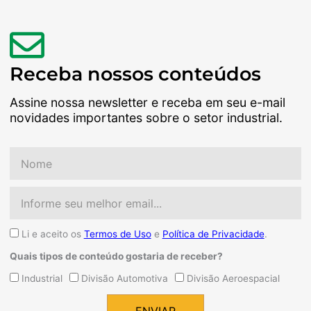
Receba nossos conteúdos
Assine nossa newsletter e receba em seu e-mail
novidades importantes sobre o setor industrial.
Nome
Email
Aceite
Li e aceito os
Termos de Uso
e
Política de Privacidade
.
Quais tipos de conteúdo gostaria de receber?
Quais
Industrial
Divisão Automotiva
Divisão Aeroespacial
tipos
de
ENVIAR