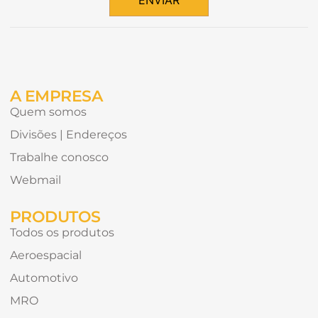
conteúdo
Alternative:
gostaria
de
receber?
A EMPRESA
Quem somos
Divisões | Endereços
Trabalhe conosco
Webmail
PRODUTOS
Todos os produtos
Aeroespacial
Automotivo
MRO