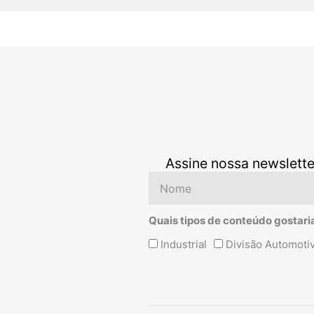
Assine nossa newslette
Nome
Quais tipos de conteúdo gostari
Quais
Industrial
Divisão Automoti
tipos
de
conteúdo
Alternative:
gostaria