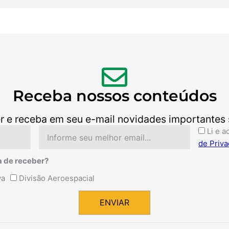
Receba nossos conteúdos
r e receba em seu e-mail novidades importantes so
Email
Aceite
Li e a
de Priva
a de receber?
va
Divisão Aeroespacial
ENVIAR