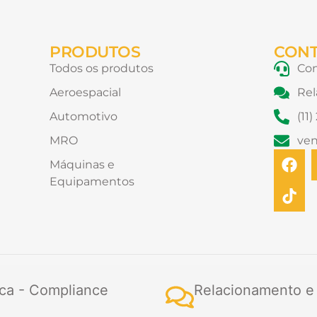
PRODUTOS
CON
Todos os produtos
Con
Aeroespacial
Rel
Automotivo
(11
MRO
ve
F
T
Máquinas e
a
i
Equipamentos
c
k
e
t
b
o
o
k
o
k
ca - Compliance
Relacionamento e