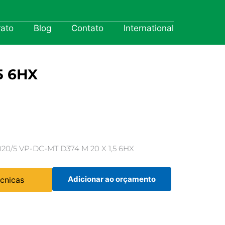
rato
Blog
Contato
International
5 6HX
/5 VP-DC-MT D374 M 20 X 1,5 6HX
Adicionar ao orçamento
écnicas