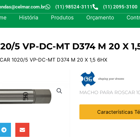
endas@celmar.com.br
(11) 98524-3111
(11) 2095-3100
me
História
Produtos
Orçamento
Cont
/5 VP-DC-MT D374 M 20 X 1,
AR 1020/5 VP-DC-MT D374 M 20 X 1,5 6HX
MACHO PARA ROSCAR 1020
Características T