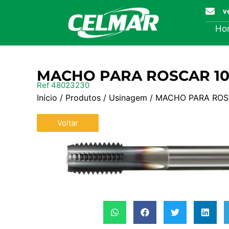
v
Ho
MACHO PARA ROSCAR 1020
Ref 48023230
Início
/
Produtos
/
Usinagem
/ MACHO PARA ROSC
Voltar