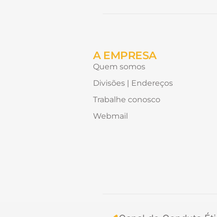
conteúdo
Alternative:
gostaria
de
receber?
A EMPRESA
Quem somos
Divisões | Endereços
Trabalhe conosco
Webmail