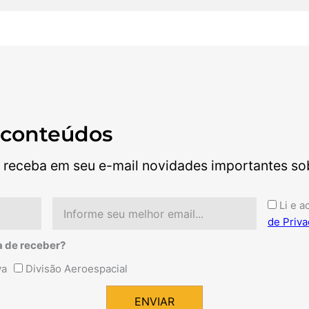
 conteúdos
 receba em seu e-mail novidades importantes sobr
Email
Aceite
Li e a
de Priva
a de receber?
va
Divisão Aeroespacial
ENVIAR