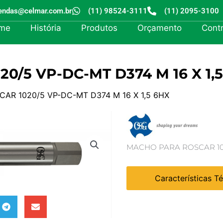
endas@celmar.com.br
(11) 98524-3111
(11) 2095-3100
me
História
Produtos
Orçamento
Cont
/5 VP-DC-MT D374 M 16 X 1,
AR 1020/5 VP-DC-MT D374 M 16 X 1,5 6HX
MACHO PARA ROSCAR 1020
Características T