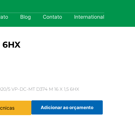
rato
Blog
Contato
International
5 6HX
/5 VP-DC-MT D374 M 16 X 1,5 6HX
Adicionar ao orçamento
écnicas