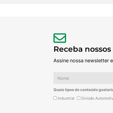
Receba nossos
Assine nossa newsletter e
Nome
Quais tipos de conteúdo gostari
Quais
Industrial
Divisão Automoti
tipos
de