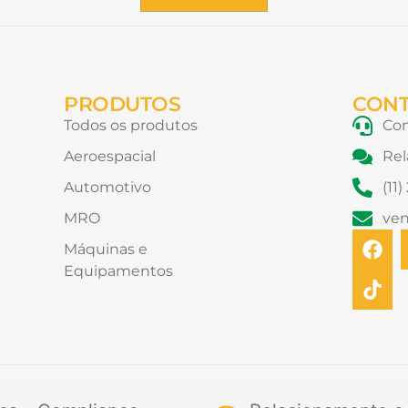
PRODUTOS
CON
Todos os produtos
Con
Aeroespacial
Rel
Automotivo
(11
MRO
ve
F
T
Máquinas e
a
i
Equipamentos
c
k
e
t
b
o
o
k
o
k