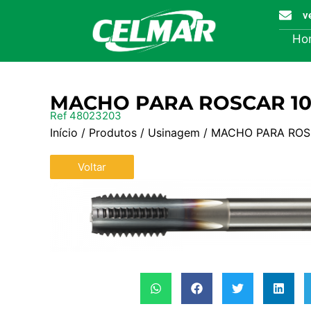
v
Ho
MACHO PARA ROSCAR 1020
Ref 48023203
Início
/
Produtos
/
Usinagem
/ MACHO PARA ROSC
Voltar