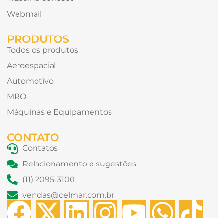
Webmail
PRODUTOS
Todos os produtos
Aeroespacial
Automotivo
MRO
Máquinas e Equipamentos
CONTATO
Contatos
Relacionamento e sugestões
(11) 2095-3100
vendas@celmar.com.br
F
X
L
I
Y
W
T