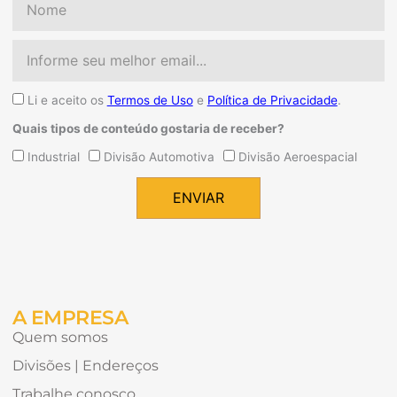
Email
Aceite
Li e aceito os
Termos de Uso
e
Política de Privacidade
.
Quais tipos de conteúdo gostaria de receber?
Quais
Industrial
Divisão Automotiva
Divisão Aeroespacial
tipos
de
ENVIAR
conteúdo
Alternative:
gostaria
de
receber?
A EMPRESA
Quem somos
Divisões | Endereços
Trabalhe conosco