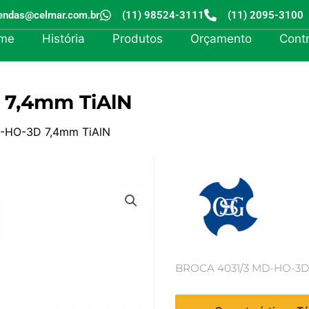
endas@celmar.com.br
(11) 98524-3111
(11) 2095-3100
me
História
Produtos
Orçamento
Cont
 7,4mm TiAlN
-HO-3D 7,4mm TiAlN
BROCA 4031/3 MD-HO-3D