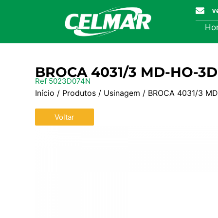
v
Ho
BROCA 4031/3 MD-HO-3D
Ref 5023D074N
Início
/
Produtos
/
Usinagem
/ BROCA 4031/3 MD
Voltar