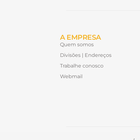
conteúdo
Alternative:
gostaria
de
receber?
A EMPRESA
Quem somos
Divisões | Endereços
Trabalhe conosco
Webmail