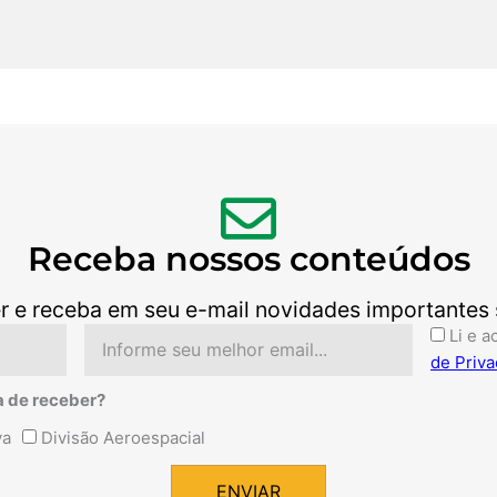
Receba nossos conteúdos
r e receba em seu e-mail novidades importantes so
Email
Aceite
Li e a
de Priva
a de receber?
va
Divisão Aeroespacial
ENVIAR