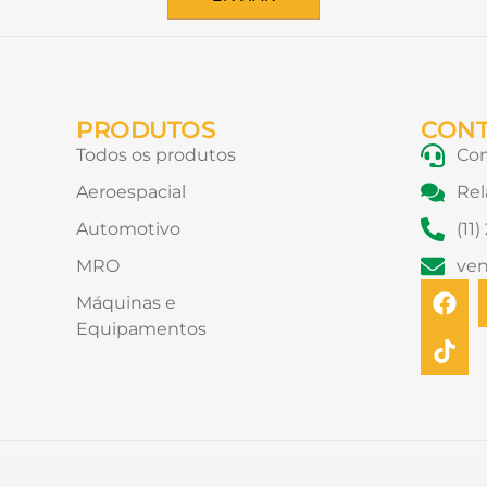
PRODUTOS
CON
Todos os produtos
Con
Aeroespacial
Rel
Automotivo
(11
MRO
ve
F
T
Máquinas e
a
i
Equipamentos
c
k
e
t
b
o
o
k
o
k