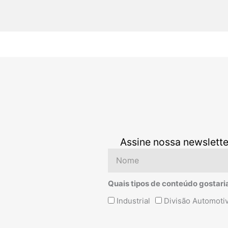
Assine nossa newslette
Nome
Quais tipos de conteúdo gostari
Quais
Industrial
Divisão Automoti
tipos
de