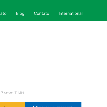
rato
Blog
Contato
International
 7,4mm TiAlN