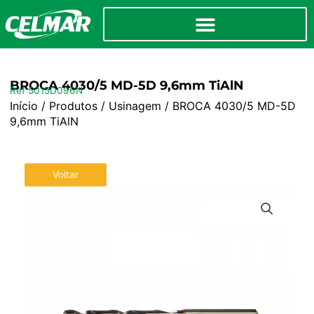
BROCA 4030/5 MD-5D 9,6mm TiAlN
Ref 5015D096N
Início
/
Produtos
/
Usinagem
/ BROCA 4030/5 MD-5D
9,6mm TiAlN
Voltar