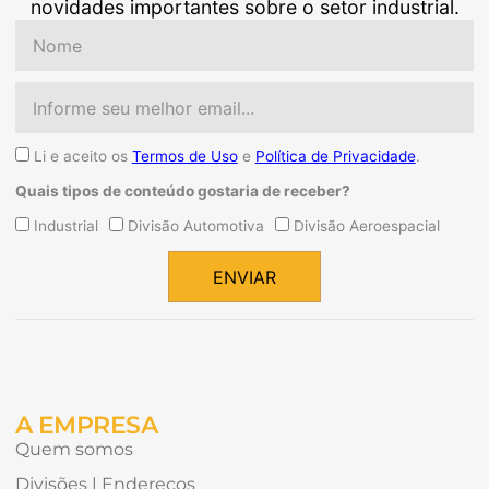
novidades importantes sobre o setor industrial.
Nome
Email
Aceite
Li e aceito os
Termos de Uso
e
Política de Privacidade
.
Quais tipos de conteúdo gostaria de receber?
Quais
Industrial
Divisão Automotiva
Divisão Aeroespacial
tipos
de
ENVIAR
conteúdo
Alternative:
gostaria
de
receber?
A EMPRESA
Quem somos
Divisões | Endereços