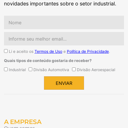
novidades importantes sobre o setor industrial.
Nome
Email
Aceite
Li e aceito os
Termos de Uso
e
Política de Privacidade
.
Quais tipos de conteúdo gostaria de receber?
Quais
Industrial
Divisão Automotiva
Divisão Aeroespacial
tipos
de
ENVIAR
conteúdo
Alternative:
gostaria
de
receber?
A EMPRESA