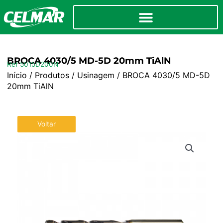
BROCA 4030/5 MD-5D 20mm TiAlN
Ref 5015D200N
Início
/
Produtos
/
Usinagem
/ BROCA 4030/5 MD-5D
20mm TiAlN
Voltar