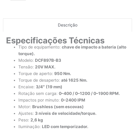
Impacto
3/4"
20V
Descrição
MAX
950
Especificações Técnicas
DCF897B-
B3
Tipo de equipamento:
chave de impacto a bateria (alto
–
torque).
DEWALT
Modelo:
DCF897B-B3
quantidade
Tensão:
20V MAX.
Torque de aperto:
950 Nm.
Torque de desaperto:
até 1625 Nm.
Encaixe:
3/4″ (19 mm)
Rotação sem carga:
0–400 / 0–1200 / 0–1900 RPM.
Impactos por minuto:
0–2400 IPM
Motor:
Brushless (sem escovas)
Ajustes:
3 níveis de velocidade/torque.
Peso:
2,6 kg
Iluminação:
LED com temporizador.