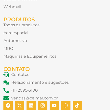
Webmail
PRODUTOS
Todos os produtos
Aeroespacial
Automotivo
MRO
Máquinas e Equipamentos
CONTATO
Contatos
Relacionamento e sugestões
(11) 2095-3100
vendas@celmar.com.br
F
X
L
I
Y
W
T
a
-
i
n
o
h
i