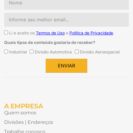
Email
Aceite
Li e aceito os
Termos de Uso
e
Política de Privacidade
.
Quais tipos de conteúdo gostaria de receber?
Quais
Industrial
Divisão Automotiva
Divisão Aeroespacial
tipos
de
ENVIAR
conteúdo
Alternative:
gostaria
de
receber?
A EMPRESA
Quem somos
Divisões | Endereços
Trabalhe conosco