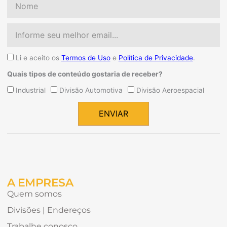
Email
Aceite
Li e aceito os
Termos de Uso
e
Política de Privacidade
.
Quais tipos de conteúdo gostaria de receber?
Quais
Industrial
Divisão Automotiva
Divisão Aeroespacial
tipos
de
ENVIAR
conteúdo
Alternative:
gostaria
de
receber?
A EMPRESA
Quem somos
Divisões | Endereços
Trabalhe conosco