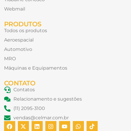
Webmail
PRODUTOS
Todos os produtos
Aeroespacial
Automotivo
MRO
Máquinas e Equipamentos
CONTATO
Contatos
Relacionamento e sugestões
(11) 2095-3100
vendas@celmar.com.br
F
X
L
I
Y
W
T
a
-
i
n
o
h
i