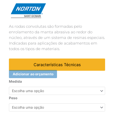
As rodas convolutas são formadas pelo
enrolamento da manta abrasiva ao redor do
núcleo, através de um sistema de resinas especiais.
Indicadas para aplicações de acabamentos em
todos os tipos de materiais.
Características Técnicas
Adicionar ao orçamento
Roda
Medida
convoluta
long
life
Peso
Rapid
Finish