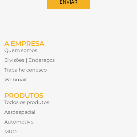
de
ENVIAR
conteúdo
Alternative:
gostaria
de
receber?
A EMPRESA
Quem somos
Divisões | Endereços
Trabalhe conosco
Webmail
PRODUTOS
Todos os produtos
Aeroespacial
Automotivo
MRO