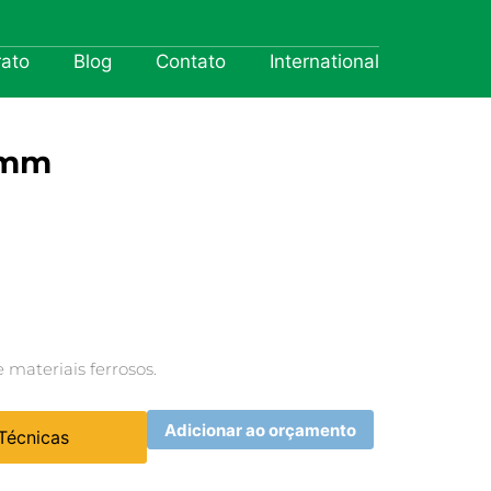
rato
Blog
Contato
International
5mm
 materiais ferrosos.
Adicionar ao orçamento
 Técnicas