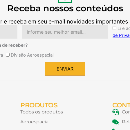
Receba nossos conteúdos
r e receba em seu e-mail novidades importantes so
Email
Aceite
Li e a
de Priva
a de receber?
va
Divisão Aeroespacial
ENVIAR
PRODUTOS
CON
Todos os produtos
Con
Aeroespacial
Rel