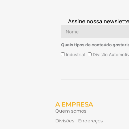
Assine nossa newslette
Nome
Quais tipos de conteúdo gostari
Quais
Industrial
Divisão Automoti
tipos
de
conteúdo
Alternative:
gostaria
de
receber?
A EMPRESA
Quem somos
Divisões | Endereços