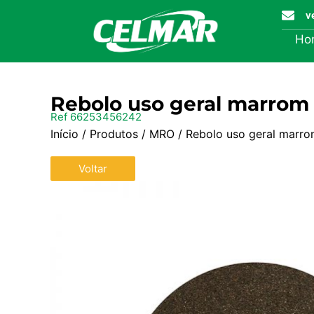
v
Ho
Rebolo uso geral marrom
Ref 66253456242
Início
/
Produtos
/
MRO
/ Rebolo uso geral mar
Voltar