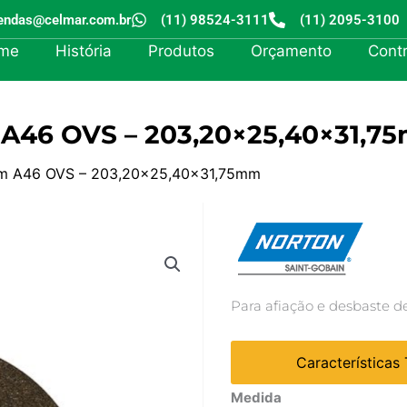
endas@celmar.com.br
(11) 98524-3111
(11) 2095-3100
me
História
Produtos
Orçamento
Cont
 A46 OVS – 203,20×25,40×31,7
rom A46 OVS – 203,20×25,40×31,75mm
Para afiação e desbaste de
Características
Rebolo
Medida