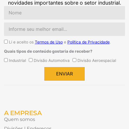
novidades importantes sobre o setor industrial.
Nome
Email
Aceite
Li e aceito os
Termos de Uso
e
Política de Privacidade
.
Quais tipos de conteúdo gostaria de receber?
Quais
Industrial
Divisão Automotiva
Divisão Aeroespacial
tipos
de
ENVIAR
conteúdo
Alternative:
gostaria
de
receber?
A EMPRESA
Quem somos
Divisões | Endereços