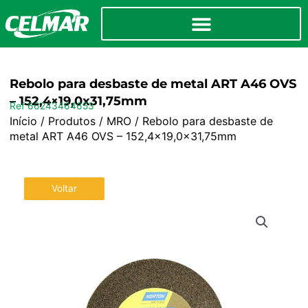
Rebolo para desbaste de metal ART A46 OVS
– 152,4×19,0x31,75mm
Ref 66243464653
Início
/
Produtos
/
MRO
/ Rebolo para desbaste de
metal ART A46 OVS – 152,4×19,0x31,75mm
Voltar