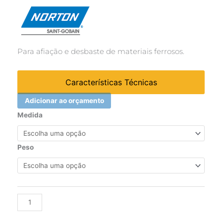
Para afiação e desbaste de materiais ferrosos.
Características Técnicas
Adicionar ao orçamento
Rebolo
Medida
para
desbaste
de
Peso
metal
ART
A46
OVS
Alternative:
-
152,4x19,0x31,75mm