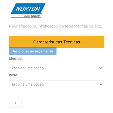
Para afiação ou retificação de ferramentas de aço.
Características Técnicas
Adicionar ao orçamento
Rebolo
Medida
copo
reto
branco
Peso
38A
46
K
-
Alternative:
127,0x50,8x31,75mm
quantidade