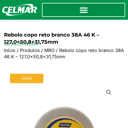
Rebolo copo reto branco 38A 46 K –
127,0×50,8×31,75mm
Ref 66253362424
Início
/
Produtos
/
MRO
/ Rebolo copo reto branco 38A
46 K – 127,0×50,8×31,75mm
Voltar