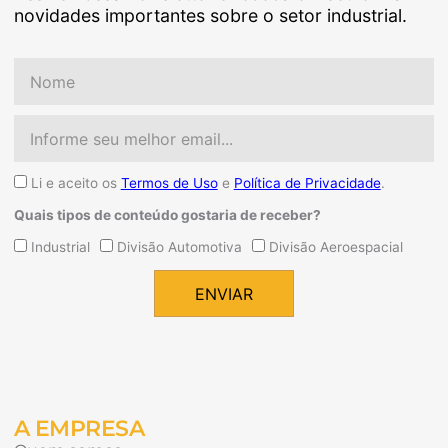
novidades importantes sobre o setor industrial.
Nome
Email
Aceite
Li e aceito os
Termos de Uso
e
Política de Privacidade
.
Quais tipos de conteúdo gostaria de receber?
Quais
Industrial
Divisão Automotiva
Divisão Aeroespacial
tipos
de
ENVIAR
conteúdo
Alternative:
gostaria
de
receber?
A EMPRESA