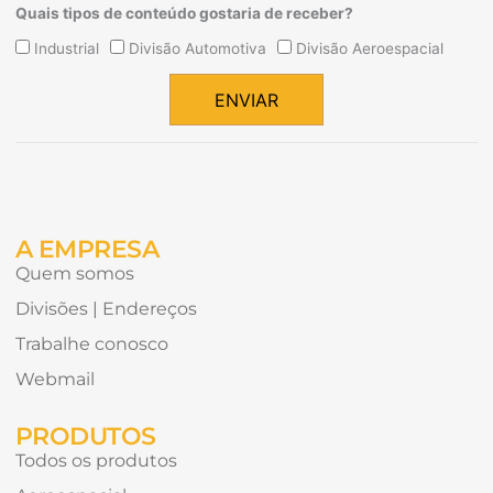
Quais tipos de conteúdo gostaria de receber?
Quais
Industrial
Divisão Automotiva
Divisão Aeroespacial
tipos
de
ENVIAR
conteúdo
Alternative:
gostaria
de
receber?
A EMPRESA
Quem somos
Divisões | Endereços
Trabalhe conosco
Webmail
PRODUTOS
Todos os produtos