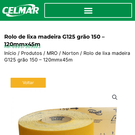
Rolo de lixa madeira G125 grão 150 –
120mmx45m
Ref 69957365593
Início
/
Produtos
/
MRO
/
Norton
/ Rolo de lixa madeira
G125 grão 150 – 120mmx45m
Voltar