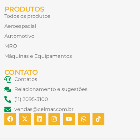
PRODUTOS
Todos os produtos
Aeroespacial
Automotivo
MRO
Máquinas e Equipamentos
CONTATO
Contatos
Relacionamento e sugestões
(11) 2095-3100
vendas@celmar.com.br
F
X
L
I
Y
W
T
a
-
i
n
o
h
i
c
t
n
s
u
a
k
e
w
k
t
t
t
t
b
i
e
a
u
s
o