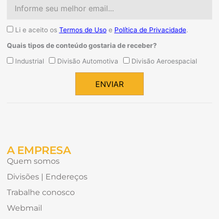
Email
Aceite
Li e aceito os
Termos de Uso
e
Política de Privacidade
.
Quais tipos de conteúdo gostaria de receber?
Quais
Industrial
Divisão Automotiva
Divisão Aeroespacial
tipos
de
ENVIAR
conteúdo
Alternative:
gostaria
de
receber?
A EMPRESA
Quem somos
Divisões | Endereços
Trabalhe conosco
Webmail