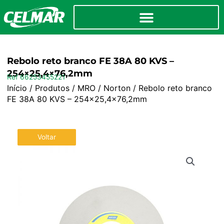
Rebolo reto branco FE 38A 80 KVS –
254×25,4×76,2mm
Ref 66253455221
Início
/
Produtos
/
MRO
/
Norton
/ Rebolo reto branco
FE 38A 80 KVS – 254×25,4×76,2mm
Voltar