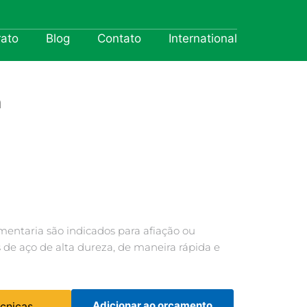
rato
Blog
Contato
International
m
mentaria são indicados para afiação ou
s de aço de alta dureza, de maneira rápida e
Adicionar ao orçamento
écnicas