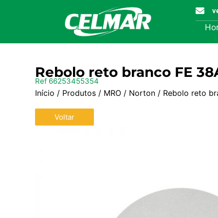
v
Ho
Rebolo reto branco FE 38
Ref 66253455354
Início
/
Produtos
/
MRO
/
Norton
/ Rebolo reto b
Voltar