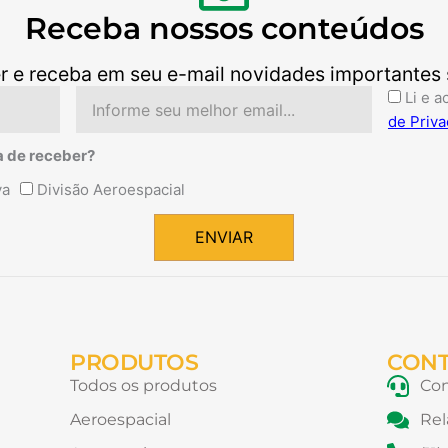
Receba nossos conteúdos
r e receba em seu e-mail novidades importantes so
Email
Aceite
Li e a
de Priva
a de receber?
va
Divisão Aeroespacial
ENVIAR
PRODUTOS
CON
Todos os produtos
Con
Aeroespacial
Rel