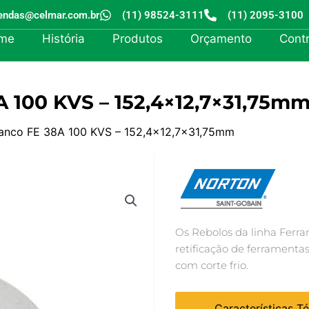
endas@celmar.com.br
(11) 98524-3111
(11) 2095-3100
me
História
Produtos
Orçamento
Cont
A 100 KVS – 152,4×12,7×31,75m
ranco FE 38A 100 KVS – 152,4×12,7×31,75mm
Os Rebolos da linha Ferra
retificação de ferramenta
com corte frio.
Características T