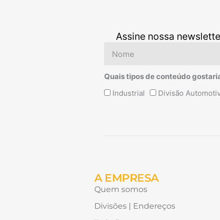
Assine nossa newslette
Nome
Quais tipos de conteúdo gostari
Quais
Industrial
Divisão Automoti
tipos
de
conteúdo
Alternative:
gostaria
de
receber?
A EMPRESA
Quem somos
Divisões | Endereços