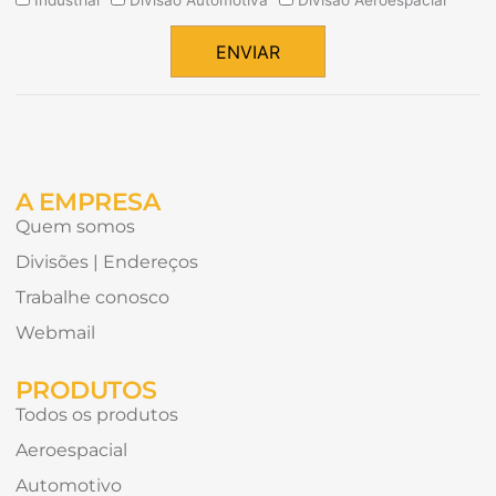
Industrial
Divisão Automotiva
Divisão Aeroespacial
tipos
de
ENVIAR
conteúdo
Alternative:
gostaria
de
receber?
A EMPRESA
Quem somos
Divisões | Endereços
Trabalhe conosco
Webmail
PRODUTOS
Todos os produtos
Aeroespacial
Automotivo