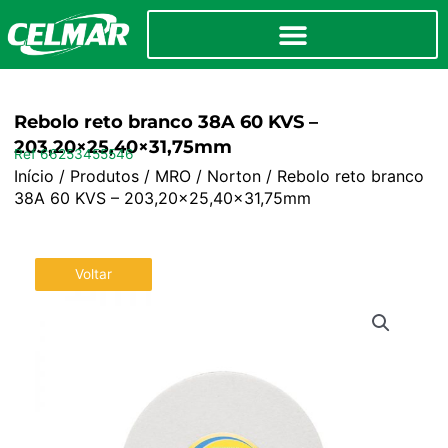
Rebolo reto branco 38A 60 KVS –
203,20×25,40×31,75mm
Ref 66253455546
Início
/
Produtos
/
MRO
/
Norton
/ Rebolo reto branco
38A 60 KVS – 203,20×25,40×31,75mm
Voltar