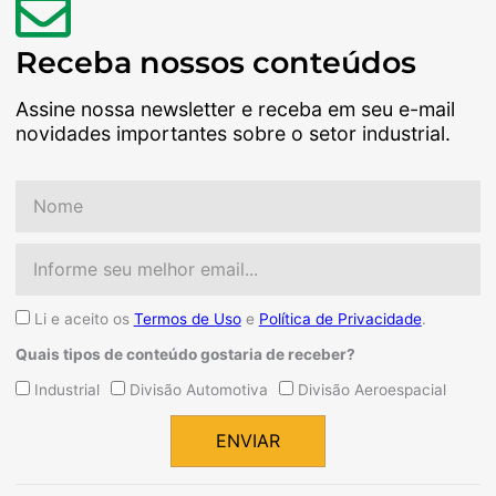
Receba nossos conteúdos
Assine nossa newsletter e receba em seu e-mail
novidades importantes sobre o setor industrial.
Nome
Email
Aceite
Li e aceito os
Termos de Uso
e
Política de Privacidade
.
Quais tipos de conteúdo gostaria de receber?
Quais
Industrial
Divisão Automotiva
Divisão Aeroespacial
tipos
de
ENVIAR
conteúdo
Alternative:
gostaria