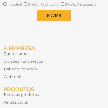
Quais
Industrial
Divisão Automotiva
Divisão Aeroespacial
tipos
de
ENVIAR
conteúdo
Alternative:
gostaria
de
receber?
A EMPRESA
Quem somos
Divisões | Endereços
Trabalhe conosco
Webmail
PRODUTOS
Todos os produtos
Aeroespacial