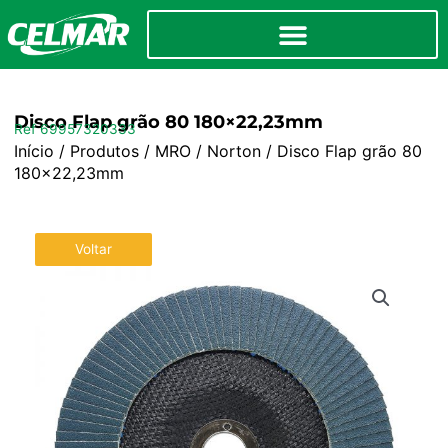
Disco Flap grão 80 180×22,23mm
Ref 69957320333
Início
/
Produtos
/
MRO
/
Norton
/ Disco Flap grão 80
180×22,23mm
Voltar